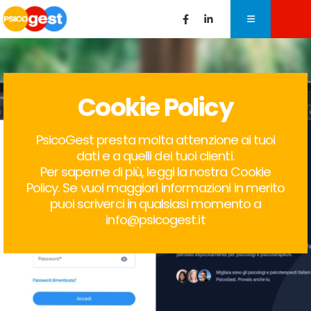
Cookie Policy
PsicoGest presta molta attenzione ai tuoi
dati e a quelli dei tuoi clienti.
Per saperne di più, leggi la nostra Cookie
Policy. Se vuoi maggiori informazioni in merito
puoi scriverci in qualsiasi momento a
info@psicogest.it